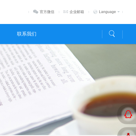
官方微信
企业邮箱
Language
联系我们
在线客