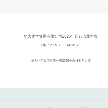
华大化学集团有限公司2025年自行监测方案
时间 : 2025-02-11 14:31:12
华大化学集团有限公司2025年自行监测方案