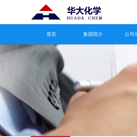
首页
集团简介
公司