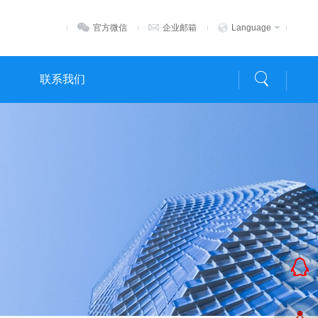
官方微信
企业邮箱
Language
联系我们
在线客