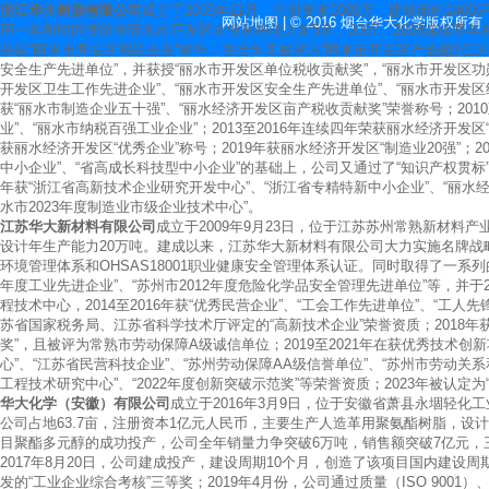
浙江华大树脂有限公司
成立于2005年11月，注册资本5000万，建筑面积14
网站地图
| © 2016 烟台华大化学版权所
用一年的时间便跻身丽水市开发区企业利税收入前5名，2007、2008连续两年
荣获“丽水市开发区明星企业”称号，在当年又被评为“丽水市开发区产值超2亿元企
安全生产先进单位”，并获授“丽水市开发区单位税收贡献奖”，“丽水市开发区功勋
开发区卫生工作先进企业”、“丽水市开发区安全生产先进单位”、“丽水市开发区纳税
获“丽水市制造企业五十强”、“丽水经济开发区亩产税收贡献奖”荣誉称号；2010
业”、“丽水市纳税百强工业企业”；2013至2016年连续四年荣获丽水经济开发区“
获丽水经济开发区“优秀企业”称号；2019年获丽水经济开发区“制造业20强”；20
中小企业”、“省高成长科技型中小企业”的基础上，公司又通过了“知识产权贯标”
年获“浙江省高新技术企业研究开发中心”、“浙江省专精特新中小企业”、“丽水经
水市2023年度制造业市级企业技术中心”。
江苏华大新材料有限公司
成立于2009年9月23日，位于江苏苏州常熟新材料产
设计年生产能力20万吨。建成以来，江苏华大新材料有限公司大力实施名牌战略，通过
环境管理体系和OHSAS18001职业健康安全管理体系认证。同时取得了一系列的荣
年度工业先进企业”、“苏州市2012年度危险化学品安全管理先进单位”等，并于
程技术中心，2014至2016年获“优秀民营企业”、“工会工作先进单位”、“工人
苏省国家税务局、江苏省科学技术厅评定的“高新技术企业”荣誉资质；2018
奖”，且被评为常熟市劳动保障A级诚信单位；2019至2021年在获优秀技术创
心”、“江苏省民营科技企业”、“苏州劳动保障AA级信誉单位”、“苏州市劳动关系
工程技术研究中心”、“2022年度创新突破示范奖”等荣誉资质；2023年被认定为
华大化学（安徽）有限公司
成立于2016年3月9日，位于安徽省萧县永堌轻
公司占地63.7亩，注册资本1亿元人民币，主要生产人造革用聚氨酯树脂，设计
目聚酯多元醇的成功投产，公司全年销量力争突破6万吨，销售额突破7亿元，
2017年8月20日，公司建成投产，建设周期10个月，创造了该项目国内建设周
发的“工业企业综合考核”三等奖；2019年4月份，公司通过质量（ISO 9001）、环保