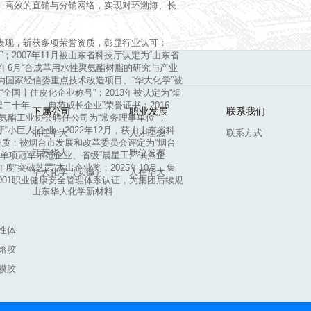
、高效的直销与分销网络，实现对环渤海、长
表现，斩获多项荣誉资质，彰显行业认可：
；2007年11月被山东省科技厅认定为“山东省
09年6月“合成革用水性聚氨酯树脂的研究与产业
列为国家经信委重点技术改造项目、“华大化学”被
“全国十佳皮化企业称号”；2013年被认定为“烟
二十年——典范成长企业”荣誉证书；2016
下属公司
职业发展
联系我们
聚氨酯工业协会聘任公司为“常务理事单位”；
新“小巨人”企业；2022年12月，获由山东省科
浙江华大
人才理念
联系方式
资质；被烟台市发展和改革委员会评定为“烟台
江苏华大
职位发布
业单项冠军示范企业、省级“晨星工厂试点企
年度“突破芝罘”杰出企业奖；2025年10月，集
华大化学（安徽）
人在华大
 45001职业健康安全管理体系认证，为集团后续规
山东华大化学新材料
性体
熔胶
膜胶