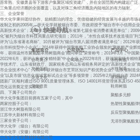
苏常熟、安徽萧县等下游客户集聚区域投资建厂，并在全国范围内构建起广泛
三角重点经济圈的全面覆盖，以及对珠三角经济圈及内陆地区的有力辐射。
三、企业荣誉
华大化学秉持团结协作、励精图治的理念，凭借稳健的经营发展与卓越的市场
改制之初的2005年，华大化学就被烟台市委、市政府授予“烟台市中小信用企业”
快捷导航
高新技术企业”；2008年10月被评为“山东省第七届全省消费者满意单位”；20
化”被列为烟台市科技局重点研究项目；2011年，“水性合成革技术改造项目”
评为“山东省著名商标”、10月被评为“烟台市第八届消费者满意单位”；2012年获
台市科技型中小企业”；2014年获得中国聚氨酯工业协会颁发的“聚氨酯产业辉煌
集团简介
公司动态
产品中心
年，获得温州市聚氨酯革用树脂商会“顾问单位”荣誉称号；2019年3月，中国
2022年6月，获评山东省“专精特新”中小企业；2022年8月，获评国家级专精特
公司简介
公司动态
水性树脂
学技术厅、山东省财政厅、国家税务总局山东省税务局评定的“高新技术企业”
发展历程
水性制革
市企业技术中心”；2024年获评烟台市芝罘区知识产权优势企业、山东省制造
业”以及市级“信息化领域贯标试点企业”等多项荣誉；2025年2月获烟台市 2024
企业文化
革用树脂
团新厂区顺利通过ISO 9001质量管理体系、ISO 14001环境管理体系及ISO
荣誉资质
鞋用树脂
范化运营奠定坚实基础。
四、下属子公司简介
聚酯多元醇
华大化学集团目前拥有五家子公司，其中
两家控股子公司：
热塑性聚氨酯弹
浙江华大树脂有限公司
反应型聚氨酯热
江苏华大新材料有限公司
三家全资子公司：
无溶剂聚氨酯复
华大化学（烟台）有限公司
华大化学（安徽）有限公司
山东华大化学新材料有限公司