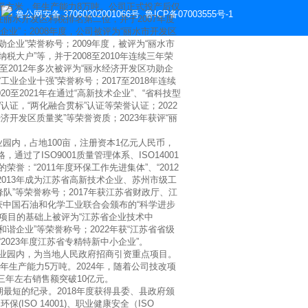
000平方米，年生产能力8万吨。公司正式投产后仅
有
鲁公网安备 37060202001066号
鲁ICP备07003555号-1
在丽水开发区利税排名第二位，并于2007年度
业”；2008年度，公司被评为“丽水市开发区
企业”荣誉称号；2009年度，被评为“丽水市
大户”等，并于2008至2010年连续三年荣
至2012年多次被评为“丽水经济开发区功勋企
工业企业十强”荣誉称号；2017至2018年连续
20至2021年在通过“高新技术企业”、“省科技型
认证，“两化融合贯标”认证等荣誉认证；2022
济开发区质量奖”等荣誉资质；2023年获评“丽
业园内，占地100亩，注册资本1亿元人民币，
了ISO9001质量管理体系、ISO14001
誉：“2011年度环保工作先进集体”、“2012
2013年成为江苏省高新技术企业、苏州市级工
先锋队”等荣誉称号；2017年获江苏省财政厅、江
年获中国石油和化学工业联合会颁布的“科学进步
新项目的基础上被评为“江苏省企业技术中
和谐企业”等荣誉称号；2022年获“江苏省省级
“2023年度江苏省专精特新中小企业”。
化工业园内，为当地人民政府招商引资重点项目。
年生产能力5万吨。2024年，随着公司技改项
三年左右销售额突破10亿元。
期最短的纪录。2018年度获得县委、县政府颁
(ISO 14001)、职业健康安全（ISO