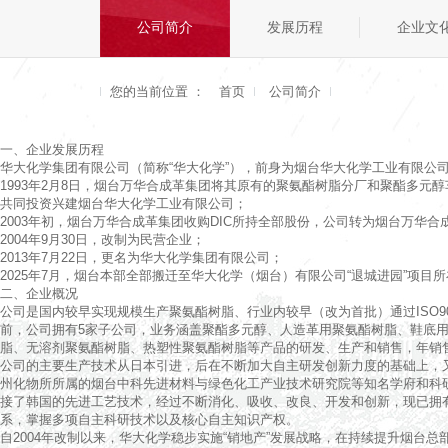
公司简介
发展历程
企业文
您的当前位置 ：
首页
公司简介
一、企业发展历程
华大化学集团有限公司（简称“华大化学”），前身为烟台华大化学工业有限公
1993年2月8日，烟台万华合成革集团将其原有的聚氨酯树脂分厂和聚酯多元醇
共同投资兴建烟台华大化学工业有限公司；
2003年初，烟台万华合成革集团收购DIC所持全部股份，公司转为烟台万华
2004年9月30日，改制为民营企业；
2013年7月22日，更名为华大化学集团有限公司；
2025年7月，烟台本部全部搬迁至华大化学（烟台）有限公司“退城进园”项目
二、企业概况
公司是国内较早实现规模生产聚氨酯树脂、行业内较早（改为首批）通过ISO9
前，公司拥有5家子公司，业务涵盖聚酯多元醇、人造革用聚氨酯树脂、鞋底
脂、无溶剂聚氨酯树脂、热塑性聚氨酯树脂等产品的研发、生产和销售，年销售
公司的主要生产技术从日本引进，后在不断加大自主研发创新力度的基础上，
州化物所所属的烟台中科先进材料与绿色化工产业技术研究院等知名学府和科
接了韩国的先进工艺技术，经过不断消化、吸收、改良、开发和创新，现已拥
系，掌握多项自主科研技术以及核心自主知识产权。
自2004年改制以来，华大化学稳步实施“销地产”发展战略，在持续提升烟台